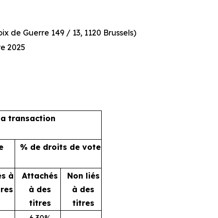
x de Guerre 149 / 13, 1120 Brussels)
re 2025
la transaction
e
% de droits de vote
és à
Attachés
Non liés
tres
à des
à des
titres
titres
6,30%