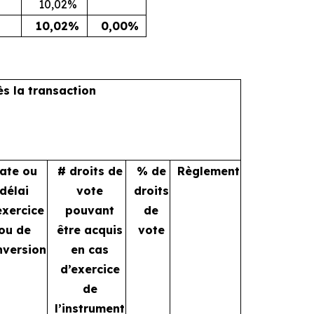
10,02%
10,02%
0,00%
ès la transaction
ate ou
# droits de
% de
Règlement
délai
vote
droits
exercice
pouvant
de
ou de
être acquis
vote
nversion
en cas
d’exercice
de
l’instrument