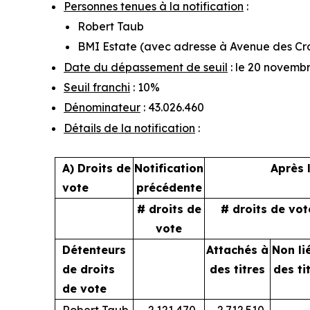
Personnes tenues à la notification
:
Robert Taub
BMI Estate (avec adresse à Avenue des Croi
Date du dépassement de seuil
: le 20 novemb
Seuil franchi
: 10%
Dénominateur
: 43.026.460
Détails de la notification
:
A) Droits de
Notification
Après 
vote
précédente
# droits de
# droits de vot
vote
Détenteurs
Attachés à
Non li
de droits
des titres
des ti
de vote
Robert Taub
2.121.470
2.712.510