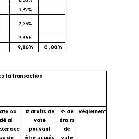
1,32%
2,23%
9,86%
9,86%
0 ,00%
ès la transaction
ate ou
# droits de
% de
Règlement
délai
vote
droits
exercice
pouvant
de
ou de
être acquis
vote