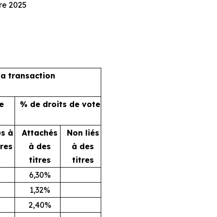
e 2025
la transaction
e
% de droits de vote
és à
Attachés
Non liés
tres
à des
à des
titres
titres
6,30%
1,32%
2,40%