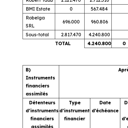
BMI Estate
0
567.484
Robelga
696.000
960.806
SRL
Sous-total
2.817.470
4.240.800
TOTAL
4.240.800
0
B)
Apr
Instruments
financiers
assimilés
Détenteurs
Type
Date
D
d’instruments
d’instrument
d’échéance
financiers
financier
d’
assimilés