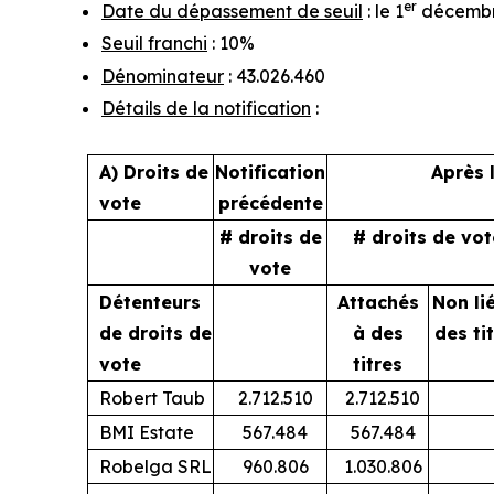
er
Date du dépassement de seuil
: le 1
décembr
Seuil franchi
: 10%
Dénominateur
: 43.026.460
Détails de la notification
:
A) Droits de
Notification
Après 
vote
précédente
# droits de
# droits de vot
vote
Détenteurs
Attachés
Non li
de droits de
à des
des ti
vote
titres
Robert Taub
2.712.510
2.712.510
BMI Estate
567.484
567.484
Robelga SRL
960.806
1.030.806