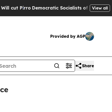
Democratic Socialists of America Propose Radic
View all
Provided by AGP
Share
nce