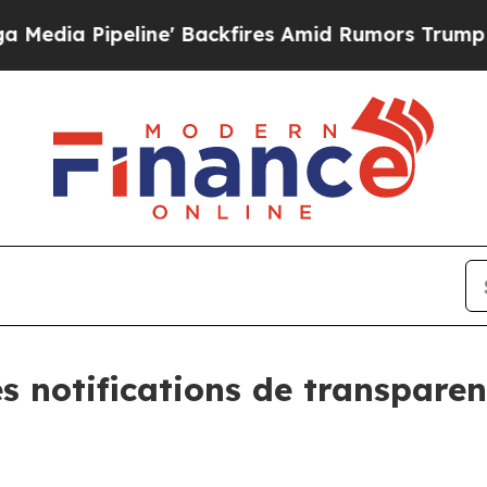
ne' Backfires Amid Rumors Trump Will cut Pirro
es notifications de transpare