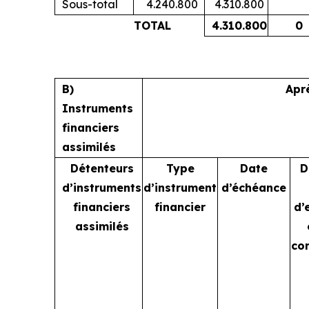
Sous-total
4.240.800
4.310.800
TOTAL
4.310.800
0
B)
Apr
Instruments
financiers
assimilés
Détenteurs
Type
Date
D
d’instruments
d’instrument
d’échéance
financiers
financier
d’
assimilés
co