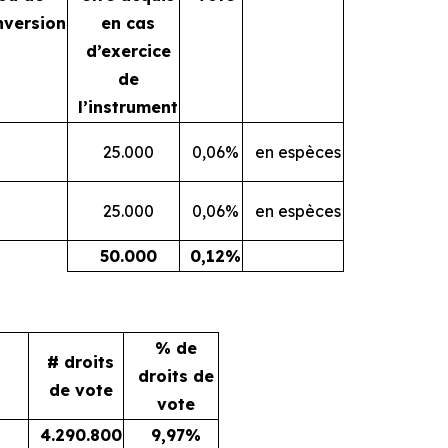
nversion
en cas
d’exercice
de
l’instrument
25.000
0,06%
en espèces
25.000
0,06%
en espèces
50.000
0,12%
% de
# droits
droits de
de vote
vote
4.290.800
9,97%