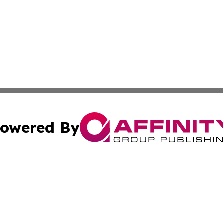
owered By
ubmit Press Release
Terms & Conditions
Copyright/DMCA
Inc. dba Affinity Group Publishing & Modern Finance Onli
Cookie Settings / Your Privacy Choices