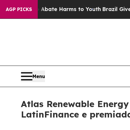
Fund to Abate Harms to Youth
Brazil Gives Paren
AGP PICKS
Menu
Atlas Renewable Energy
LatinFinance e premiada