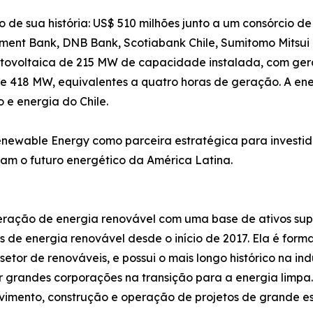
o de sua história: US$ 510 milhões junto a um consórcio de i
tment Bank, DNB Bank, Scotiabank Chile, Sumitomo Mitsui
 fotovoltaica de 215 MW de capacidade instalada, com g
418 MW, equivalentes a quatro horas de geração. A ener
e energia do Chile.
enewable Energy como parceira estratégica para investid
m o futuro energético da América Latina.
ração de energia renovável com uma base de ativos supe
etos de energia renovável desde o início de 2017. Ela é f
etor de renováveis, e possui o mais longo histórico na in
 grandes corporações na transição para a energia limp
vimento, construção e operação de projetos de grande esc