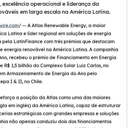
excelência operacional e liderança da
ováveis em larga escala na América Latina.
wire.com
/ -- A Atlas Renewable Energy, a maior
ca Latina e líder regional em soluções de energia
ida pela LatinFinance com três prêmios que destacam
de energia renovável na América Latina. A companhia
 Ano, recebeu o prêmio de Financiamento em Energia
 R$ 1,5 bilhão do Complexo Solar Luiz Carlos, no
o em Armazenamento de Energia do Ano pelo
pa I & II, no Chile.
eforça a posição da Atlas como uma das maiores
gla em inglês) da América Latina, capaz de estruturar
rcerias estratégicas com grandes empresas e soluções
nhia não apenas conduziu dois dos financiamentos