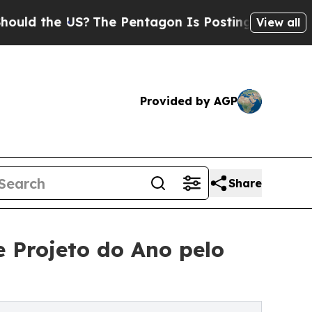
he US?
The Pentagon Is Posting Cryptic Biblical 
View all
Provided by AGP
Share
 Projeto do Ano pelo