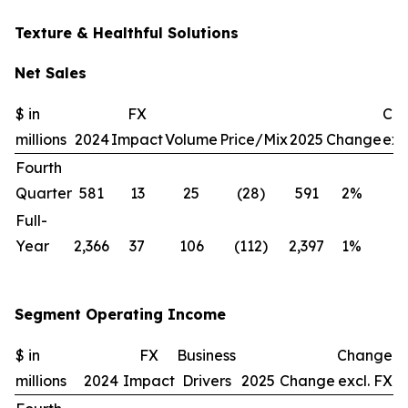
Texture & Healthful Solutions
Net Sales
$ in
FX
Ch
millions
2024
Impact
Volume
Price/Mix
2025
Change
exc
Fourth
Quarter
581
13
25
(28)
591
2%
(1
Full-
Year
2,366
37
106
(112)
2,397
1%
—
Segment Operating Income
$ in
FX
Business
Change
millions
2024
Impact
Drivers
2025
Change
excl. FX