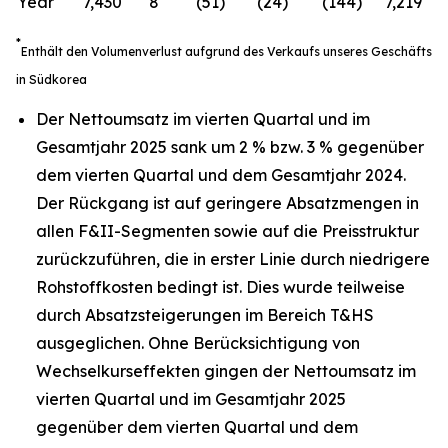
Year
7,430
8
(51)
(24)
(144)
7,219
(
*
Enthält den Volumenverlust aufgrund des Verkaufs unseres Geschäfts
in Südkorea
Der Nettoumsatz im vierten Quartal und im
Gesamtjahr 2025 sank um 2 % bzw. 3 % gegenüber
dem vierten Quartal und dem Gesamtjahr 2024.
Der Rückgang ist auf geringere Absatzmengen in
allen F&II-Segmenten sowie auf die Preisstruktur
zurückzuführen, die in erster Linie durch niedrigere
Rohstoffkosten bedingt ist. Dies wurde teilweise
durch Absatzsteigerungen im Bereich T&HS
ausgeglichen. Ohne Berücksichtigung von
Wechselkurseffekten gingen der Nettoumsatz im
vierten Quartal und im Gesamtjahr 2025
gegenüber dem vierten Quartal und dem