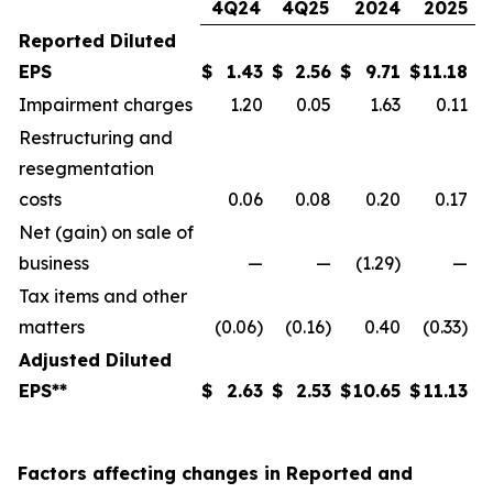
4Q24
4Q25
2024
2025
Reported Diluted
EPS
$
1.43
$
2.56
$
9.71
$
11.18
Impairment charges
1.20
0.05
1.63
0.11
Restructuring and
resegmentation
costs
0.06
0.08
0.20
0.17
Net (gain) on sale of
business
—
—
(1.29)
—
Tax items and other
matters
(0.06)
(0.16)
0.40
(0.33)
Adjusted Diluted
EPS**
$
2.63
$
2.53
$
10.65
$
11.13
Factors affecting changes in Reported and