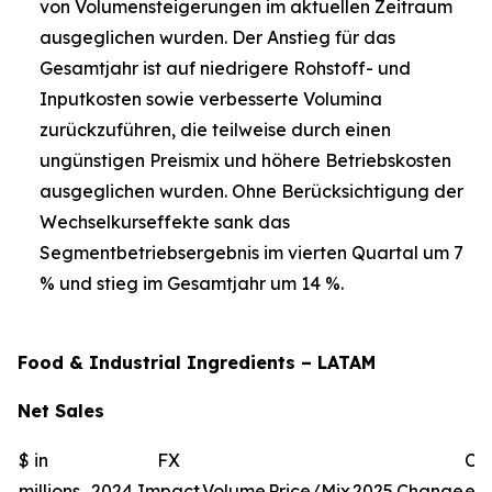
von Volumensteigerungen im aktuellen Zeitraum
ausgeglichen wurden. Der Anstieg für das
Gesamtjahr ist auf niedrigere Rohstoff- und
Inputkosten sowie verbesserte Volumina
zurückzuführen, die teilweise durch einen
ungünstigen Preismix und höhere Betriebskosten
ausgeglichen wurden. Ohne Berücksichtigung der
Wechselkurseffekte sank das
Segmentbetriebsergebnis im vierten Quartal um 7
% und stieg im Gesamtjahr um 14 %.
Food & Industrial Ingredients – LATAM
Net Sales
$ in
FX
Ch
millions
2024
Impact
Volume
Price/Mix
2025
Change
exc