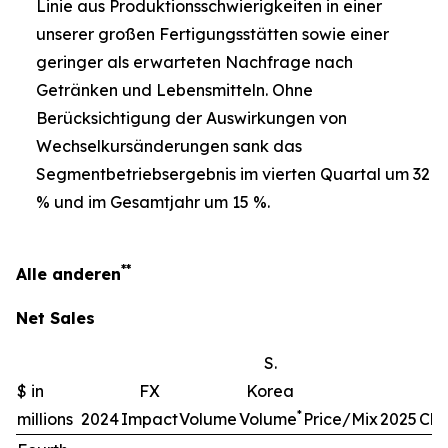
Linie aus Produktionsschwierigkeiten in einer
unserer großen Fertigungsstätten sowie einer
geringer als erwarteten Nachfrage nach
Getränken und Lebensmitteln. Ohne
Berücksichtigung der Auswirkungen von
Wechselkursänderungen sank das
Segmentbetriebsergebnis im vierten Quartal um 32
% und im Gesamtjahr um 15 %.
**
Alle anderen
Net Sales
S.
$ in
FX
Korea
*
millions
2024
Impact
Volume
Volume
Price/Mix
2025
Ch