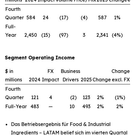
Fourth
Quarter
584
24
(17)
(4)
587
1%
(
Full-
Year
2,450
(15)
(97)
3
2,341
(4%)
(
Segment Operating Income
$ in
FX
Business
Change
millions
2024
Impact
Drivers
2025
Change
excl. FX
Fourth
Quarter
121
4
(2
)
123
2
%
(1
%)
Full-Year
483
—
10
493
2
%
2
%
Das Betriebsergebnis für Food & Industrial
Ingredients – LATAM belief sich im vierten Quartal