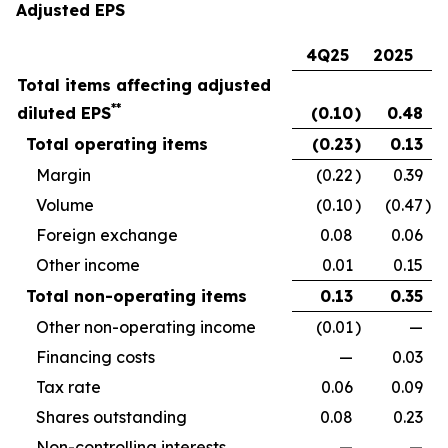
Adjusted EPS
4Q25
2025
Total items affecting adjusted
**
diluted EPS
(0.10
)
0.48
Total operating items
(0.23
)
0.13
Margin
(0.22
)
0.39
Volume
(0.10
)
(0.47
)
Foreign exchange
0.08
0.06
Other income
0.01
0.15
Total non-operating items
0.13
0.35
Other non-operating income
(0.01
)
—
Financing costs
—
0.03
Tax rate
0.06
0.09
Shares outstanding
0.08
0.23
Non-controlling interests
—
—