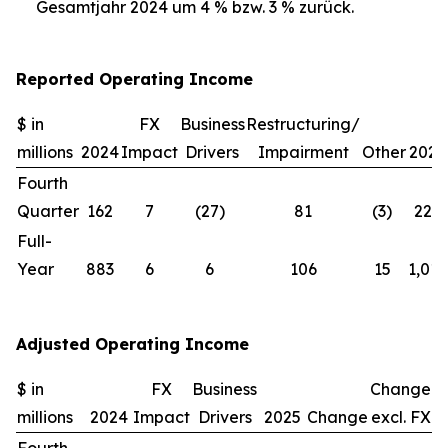
Gesamtjahr 2024 um 4 % bzw. 3 % zurück.
Reported Operating Income
$ in
FX
Business
Restructuring/
millions
2024
Impact
Drivers
Impairment
Other
2025
Fourth
Quarter
162
7
(27)
81
(3)
220
Full-
Year
883
6
6
106
15
1,016
Adjusted Operating Income
$ in
FX
Business
Change
millions
2024
Impact
Drivers
2025
Change
excl. FX