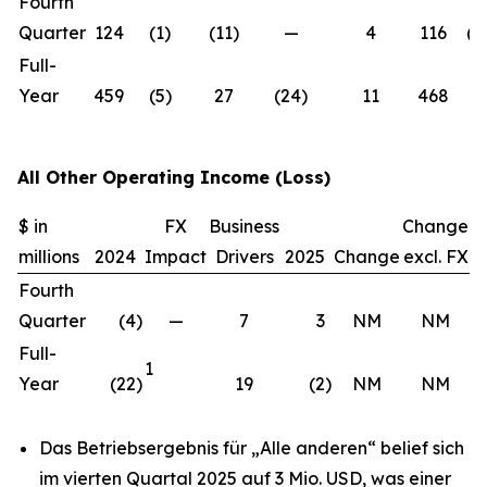
Fourth
Quarter
124
(1)
(11)
—
4
116
(6
Full-
Year
459
(5)
27
(24)
11
468
2
All Other Operating Income (Loss)
$ in
FX
Business
Change
millions
2024
Impact
Drivers
2025
Change
excl. FX
Fourth
Quarter
(4
)
—
7
3
NM
NM
Full-
1
Year
(22
)
19
(2
)
NM
NM
Das Betriebsergebnis für „Alle anderen“ belief sich
im vierten Quartal 2025 auf 3 Mio. USD, was einer