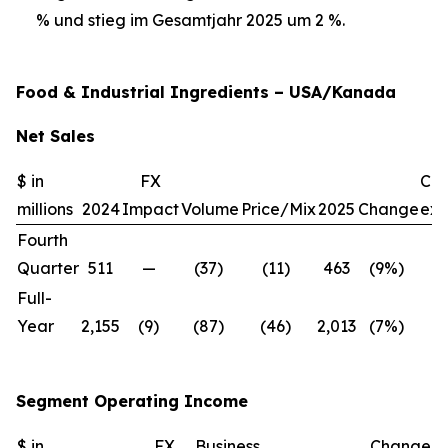
% und stieg im Gesamtjahr 2025 um 2 %.
Food & Industrial Ingredients – USA/Kanada
Net Sales
$ in
FX
Ch
millions
2024
Impact
Volume
Price/Mix
2025
Change
exc
Fourth
Quarter
511
—
(37)
(11)
463
(9%)
(9
Full-
Year
2,155
(9)
(87)
(46)
2,013
(7%)
(6
Segment Operating Income
$ in
FX
Business
Change