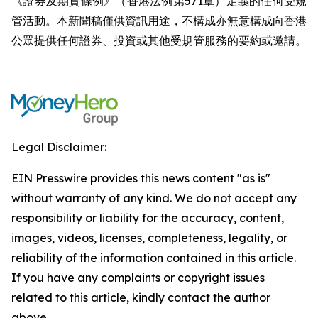
《證券及期貨條例》（香港法例第571章）定義的任何受規
管活動。本新聞稿僅供資訊用途，不構成亦無意構成向香港
公眾提供任何證券、投資或其他受規管服務的要約或邀請。
Legal Disclaimer:
EIN Presswire provides this news content "as is"
without warranty of any kind. We do not accept any
responsibility or liability for the accuracy, content,
images, videos, licenses, completeness, legality, or
reliability of the information contained in this article.
If you have any complaints or copyright issues
related to this article, kindly contact the author
above.