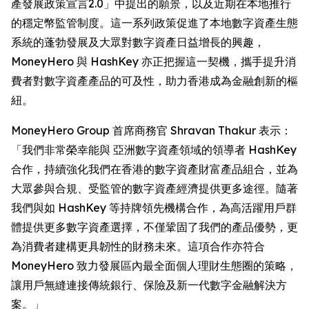
產發展政策宣言2.0」中提出的願景，以及近期在本地推行
的穩定幣監管制度。這一系列政策促進了本地數字資產生態
系統的蓬勃發展及大眾對數字資產日益增長的興趣，
MoneyHero 與 HashKey 亦正把握這一契機，攜手提升消
費者對數字資產產品的可及性，助力香港成為金融創新的樞
紐。
MoneyHero Group 首席商務官 Shravan Thakur 表示：
「我們非常榮幸能與 亞洲數字資產領域的領導者 HashKey
合作，持續強化我們在香港的數字資產財富產品組合，並為
大眾參與合規、受監管的數字資產經濟提供更多途徑。隨著
我們與如 HashKey 等持牌領先機構合作，為高活躍用戶群
體提供更多數字資產選擇，不僅鞏固了我們的產品優勢，更
為消費者建構更具韌性的財務未來。這項合作亦符合
MoneyHero 致力發展區內最全面個人理財生態圈的策略，
讓用戶無縫連接傳統銀行、保險及新一代數字金融解決方
案。」