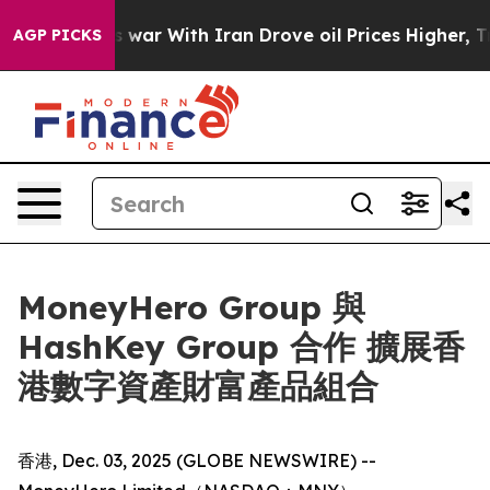
 Didn’t
As war With Iran Drove oil Prices Higher, Tru
AGP PICKS
MoneyHero Group 與
HashKey Group 合作 擴展香
港數字資產財富產品組合
香港, Dec. 03, 2025 (GLOBE NEWSWIRE) --