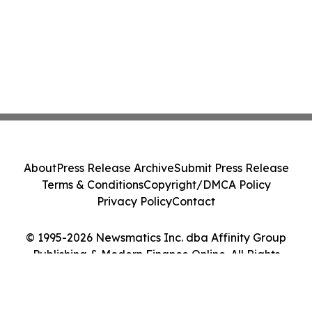
About
Press Release Archive
Submit Press Release
Terms & Conditions
Copyright/DMCA Policy
Privacy Policy
Contact
© 1995-2026 Newsmatics Inc. dba Affinity Group
Publishing & Modern Finance Online. All Rights
Reserved.
Cookie Settings / Your Privacy Choices