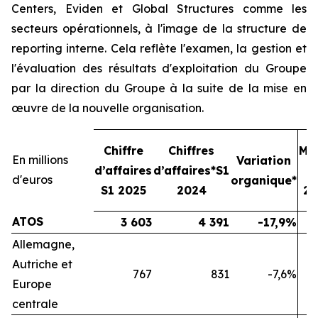
Centers, Eviden et Global Structures comme les
secteurs opérationnels, à l'image de la structure de
reporting interne. Cela reflète l'examen, la gestion et
l'évaluation des résultats d'exploitation du Groupe
par la direction du Groupe à la suite de la mise en
œuvre de la nouvelle organisation.
Chiffre
Chiffres
Ma
En millions
Variation
d’affaires
d’affaires*S1
o
d'euros
organique*
S1 2025
2024
20
ATOS
3 603
4 391
-17,9%
Allemagne,
Autriche et
767
831
-7,6%
Europe
centrale