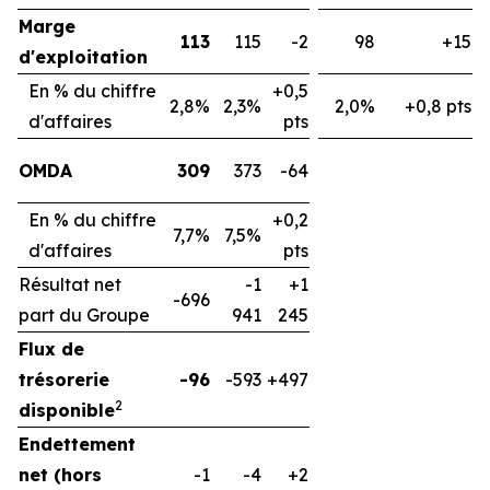
Marge
113
115
-2
98
+15
d'exploitation
En % du chiffre
+0,5
2,8%
2,3%
2,0%
+0,8 pts
d'affaires
pts
OMDA
309
373
-64
En % du chiffre
+0,2
7,7%
7,5%
d'affaires
pts
Résultat net
-1
+1
-696
part du Groupe
941
245
Flux de
trésorerie
-96
-593
+497
2
disponible
Endettement
net (hors
-1
-4
+2